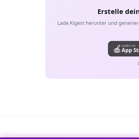
Erstelle de
Lade Kigest herunter und generier
🍎
Laden im
App St